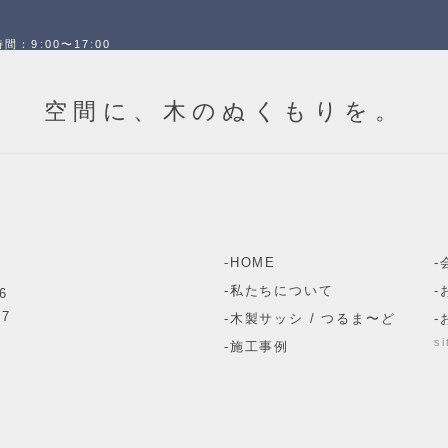
間：9:00〜17:00
空間に、木のぬくもりを。
HOME
私たちについて
6
17
木製サッシ / つるま〜ど
s
施工事例