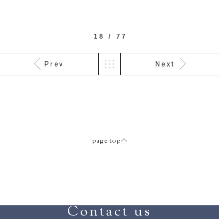
18 / 77
Prev
Next
page top
Contact us