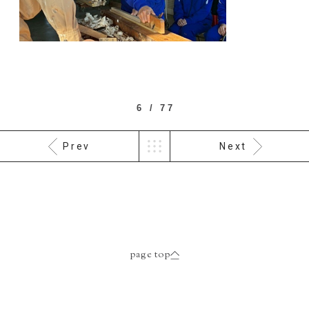
6 / 77
Prev
Next
page top